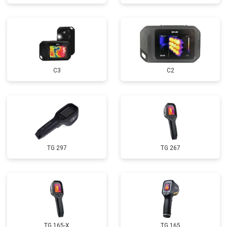
С3
C2
TG 297
TG 267
TG 165-X
TG 165