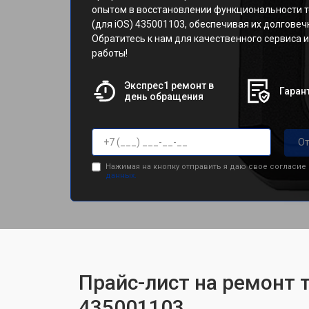
опытом в восстановлении функциональности т
(для iOS) 435001103, обеспечивая их долговеч
Обратитесь к нам для качественного сервиса 
работы!
Экспрес1 ремонт в
Гарант
день обращения
От
Нажимая на кнопку отправить я даю свое согласие
данных.
Прайс-лист на ремонт т
435001103