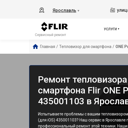
улиц
Ярославль
▼
УСЛУГИ
Сервисный ремонт
Главная
/
Тепловизор для смартфона
/
ONE Pr
Ремонт тепловизора
смартфона Flir ONE P
435001103 в Яросла
Испытываете проблемы с вашим тепловизором д
(для iOS) 435001103? Наш сервис в Ярославле
профессиональный ремонт этой техники. Наш