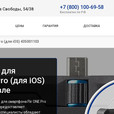
+7 (800) 100-69-58
а Свободы, 54/38
Бесплатно по РФ
ЦЕНЫ
ГАРАНТИЯ
ДОСТАВКА
o (для iOS) 435001103
 для
ro (для iOS)
вле
ля смартфона Flir ONE Pro
 предоставляет
и специалисты обладают