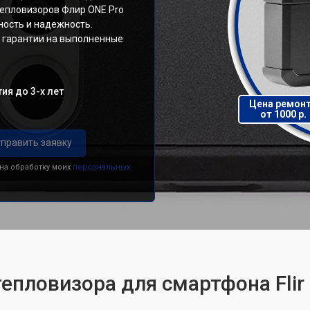
епловизоров Флир ONE Pro
ность и надежность.
и гарантии на выполненные
ия до 3-х лет
Цена ремон
от 1000 р.
править заявку
 на обработку моих
персональных
епловизора для смартфона Flir 